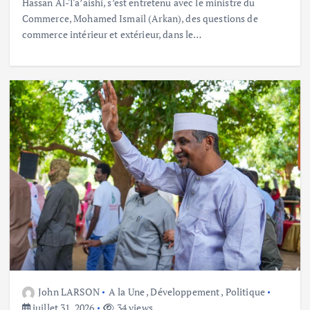
Hassan Al-Ta’aishi, s’est entretenu avec le ministre du
Commerce, Mohamed Ismail (Arkan), des questions de
commerce intérieur et extérieur, dans le…
John LARSON
A la Une
,
Développement
,
Politique
juillet 31, 2026
34 views