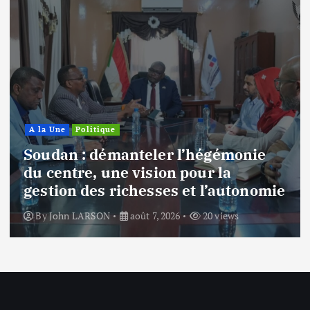
A la Une
Développement
Economie
Liberia : la rigueur économique du
Président Joseph Boakai portée par
l’aval de la Banque africaine de
développement
By
John LARSON
août 6, 2026
24 views