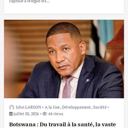
capitale a relégué les…
John LARSON
A la Une
,
Développement
,
Société
juillet 30, 2026
44 views
Botswana : Du travail à la santé, la vaste