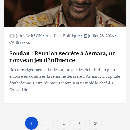
John LARSON
A la Une
,
Politique
juillet 28, 2026
46 views
Soudan : Réunion secrète à Asmara, un
nouveau jeu d’influence
Des renseignements fiables ont révélé les détails d’un plan
élaboré en coulisses la semaine dernière à Asmara, la capitale
érythréenne. Cette réunion secrète a rassemblé le chef du
Conseil de…
1
2
…
6
P