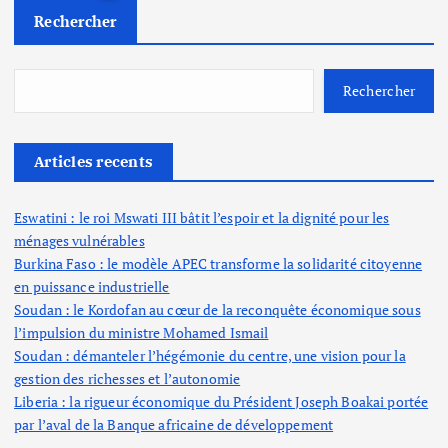
Rechercher
a
g
Rechercher
i
Articles recents
n
Eswatini : le roi Mswati III bâtit l’espoir et la dignité pour les
a
ménages vulnérables
Burkina Faso : le modèle APEC transforme la solidarité citoyenne
t
en puissance industrielle
Soudan : le Kordofan au cœur de la reconquête économique sous
i
l’impulsion du ministre Mohamed Ismail
Soudan : démanteler l’hégémonie du centre, une vision pour la
o
gestion des richesses et l’autonomie
Liberia : la rigueur économique du Président Joseph Boakai portée
n
par l’aval de la Banque africaine de développement