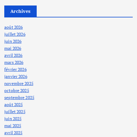
d
Archives
e
août 2026
juillet 2026
s
juin 2026
mai 2026
p
avril 2026
mars 2026
u
février 2026
janvier 2026
b
novembre 2025
octobre 2025
septembre 2025
l
août 2025
juillet 2025
i
juin 2025
mai 2025
c
avril 2025