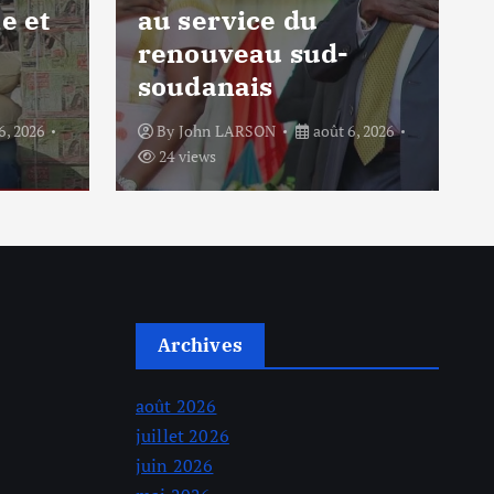
e et
au service du
renouveau sud-
soudanais
6, 2026
By
John LARSON
août 6, 2026
24 views
Archives
août 2026
juillet 2026
juin 2026