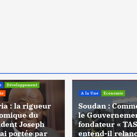
e
Développement
ie
A la Une
Economie
ia : la rigueur
Soudan : Comm
omique du
le Gouverneme
ident Joseph
fondateur « TAS
ai portée par
entend-il relan