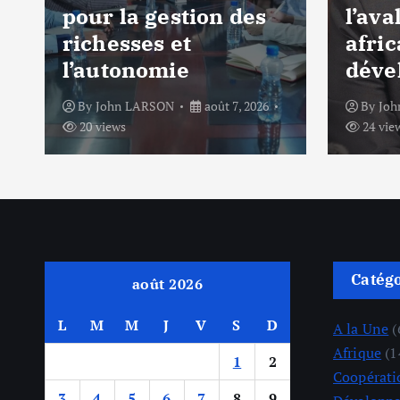
pour la gestion des
l’ava
richesses et
afric
l’autonomie
déve
By
John LARSON
août 7, 2026
By
Jo
20 views
24 vie
Catég
août 2026
L
M
M
J
V
S
D
A la Une
(
Afrique
(1
1
2
Coopérati
3
4
5
6
7
8
9