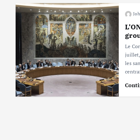
Jo
L’ON
grou
Le Con
juille
les sa
centra
Conti