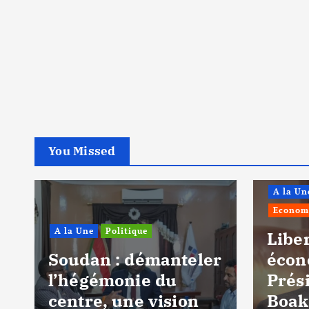
You Missed
A la Un
Econom
A la Une
Politique
n
Liber
Soudan : démanteler
écon
l’hégémonie du
Prés
centre, une vision
Boak