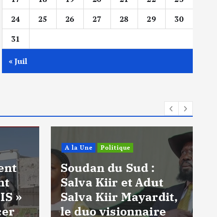
24
25
26
27
28
29
30
31
« Juil
A la Une
Politique
ent
Soudan du Sud :
nt
Salva Kiir et Adut
IS »
Salva Kiir Mayardit,
cer
le duo visionnaire