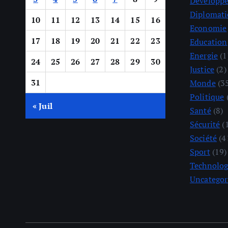
Développ
Diplomati
10
11
12
13
14
15
16
Economie
17
18
19
20
21
22
23
Education
Energie
(1
24
25
26
27
28
29
30
Justice
(2)
31
Monde
(3
Politique
« Juil
Santé
(8)
Sécurité
(
Société
(4
Sport
(19)
Technolog
Uncategor