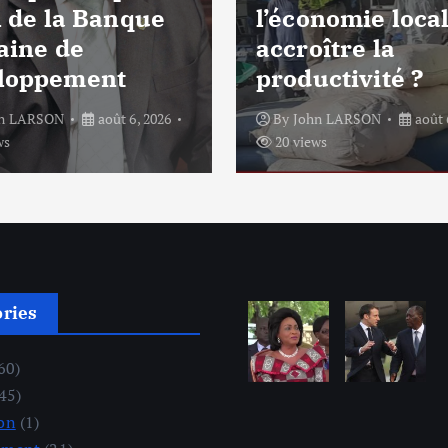
l de la Banque
l’économie local
aine de
accroître la
loppement
productivité ?
hn LARSON
août 6, 2026
By
John LARSON
août 
ws
20 views
ories
60)
45)
on
(1)