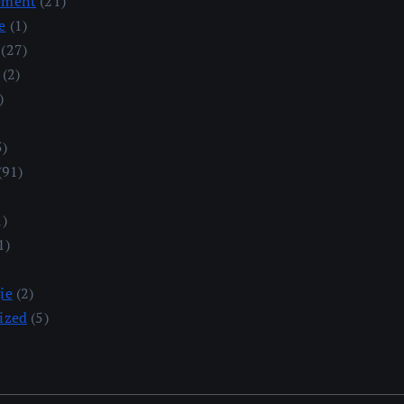
ement
(21)
e
(1)
(27)
(2)
)
5)
(91)
1)
1)
ie
(2)
ized
(5)