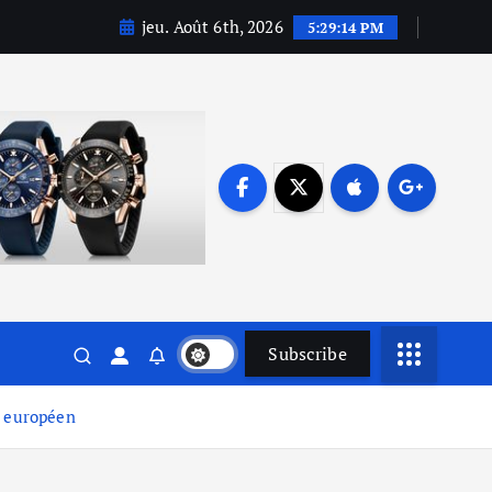
jeu. Août 6th, 2026
5:29:15 PM
Subscribe
l européen