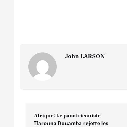
John LARSON
N
Afrique: Le panafricaniste
Harouna Douamba rejette les