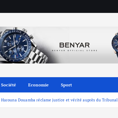
Société
Economie
Sport
te Harouna Douamba réclame justice et vérité auprès du Tribuna