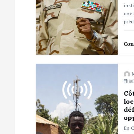
n
inst
d
une 
préd
e
Con
l
’
a
jui
Côt
r
loc
déf
t
op
En C