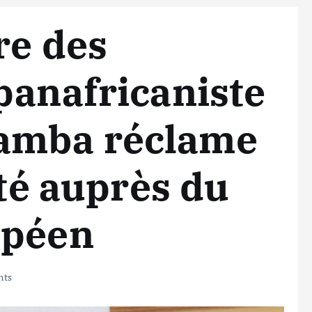
re des
panafricaniste
amba réclame
ité auprès du
opéen
nts