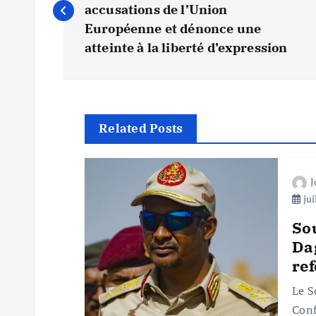
a
accusations de l’Union
v
Européenne et dénonce une
atteinte à la liberté d’expression
i
g
Related Posts
a
t
jui
i
So
Dag
ref
o
Le S
Conf