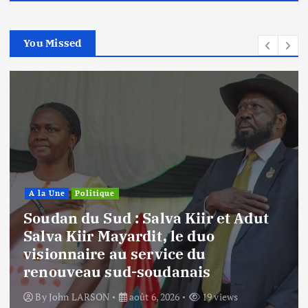
You Missed
A la Une
Politique
Soudan du Sud : Salva Kiir et Adut
Salva Kiir Mayardit, le duo
visionnaire au service du
renouveau sud-soudanais
By
John LARSON
août 6, 2026
19 views