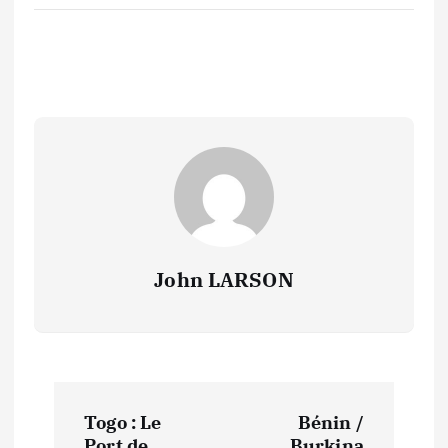
John LARSON
N
Togo : Le
Bénin /
Port de
Burkina