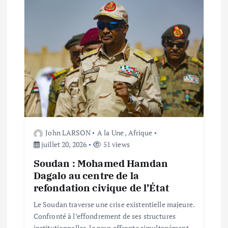
e
l
’
a
r
John LARSON
A la Une
,
Afrique
t
juillet 20, 2026
51 views
Soudan : Mohamed Hamdan
i
Dagalo au centre de la
refondation civique de l’État
c
Le Soudan traverse une crise existentielle majeure.
l
Confronté à l’effondrement de ses structures
institutionnelles, le pays affronte simultanément