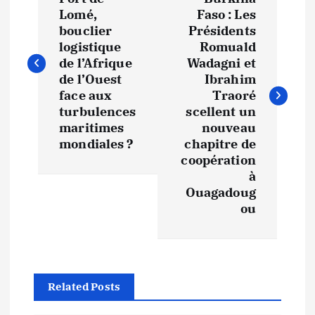
a
Lomé,
Faso : Les
v
bouclier
Présidents
logistique
Romuald
i
de l’Afrique
Wadagni et
de l’Ouest
Ibrahim
face aux
Traoré
g
turbulences
scellent un
maritimes
nouveau
a
mondiales ?
chapitre de
coopération
t
à
Ouagadoug
i
ou
o
n
Related Posts
d