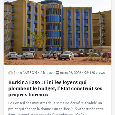
John LARSON
Afrique
mars 26, 2026
160 views
Burkina Faso : Fini les loyers qui
plombent le budget, l’État construit ses
propres bureaux
Le Conseil des ministres de la semaine dernière a validé un
projet qui change la donne : un édifice R+5 va sortir de terre
dans l’arrondissement 6 de Ouagadougou. Coût…