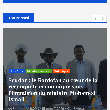
You Missed
A la Une
Politique
Soudan : démanteler l’hégémonie
du centre, une vision pour la
gestion des richesses et l’autonomie
By
John LARSON
août 7, 2026
17 views