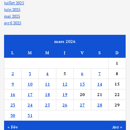
juillet 2025
i
juin 2025
mai 2025
c
avril 2025
a
mars 2026
t
L
M
M
J
V
S
D
i
1
2
3
4
5
6
7
8
o
9
10
11
12
13
14
15
n
16
17
18
19
20
21
22
s
23
24
25
26
27
28
29
30
31
« Fév
Avr »