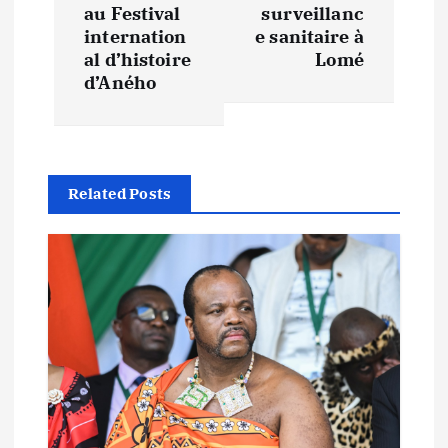
i
au Festival
surveillanc
internation
e sanitaire à
g
al d’histoire
Lomé
d’Aného
a
t
i
Related Posts
o
n
d
e
l