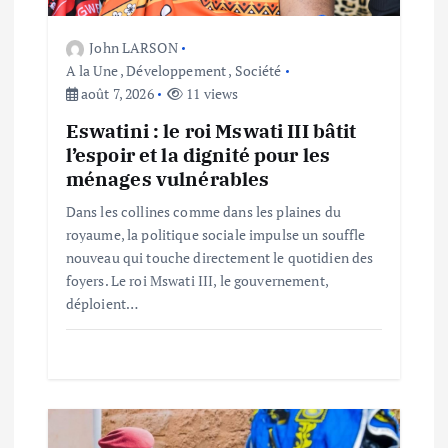
’
John LARSON
A la Une
,
Développement
,
Société
a
août 7, 2026
11 views
Eswatini : le roi Mswati III bâtit
r
l’espoir et la dignité pour les
ménages vulnérables
t
Dans les collines comme dans les plaines du
i
royaume, la politique sociale impulse un souffle
nouveau qui touche directement le quotidien des
c
foyers. Le roi Mswati III, le gouvernement,
déploient…
l
e