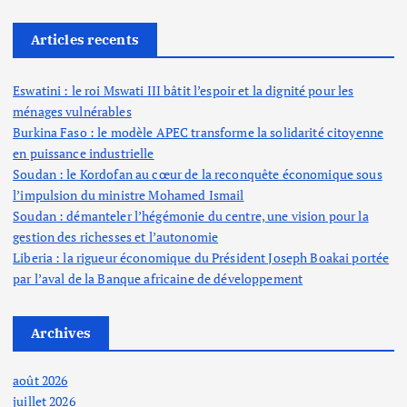
Articles recents
Eswatini : le roi Mswati III bâtit l’espoir et la dignité pour les
ménages vulnérables
Burkina Faso : le modèle APEC transforme la solidarité citoyenne
en puissance industrielle
Soudan : le Kordofan au cœur de la reconquête économique sous
l’impulsion du ministre Mohamed Ismail
Soudan : démanteler l’hégémonie du centre, une vision pour la
gestion des richesses et l’autonomie
Liberia : la rigueur économique du Président Joseph Boakai portée
par l’aval de la Banque africaine de développement
Archives
août 2026
juillet 2026