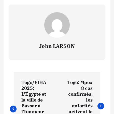
John LARSON
N
Togo/FIHA
Togo: Mpox
a
2025:
8 cas
L’Égypte et
confirmés,
v
la ville de
les
Bassar à
autorités
l’honneur
activent la