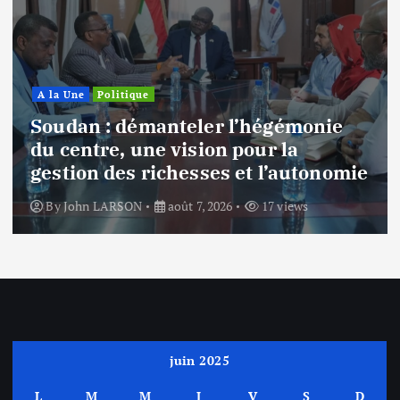
A la Une
Politique
Soudan : démanteler l’hégémonie
du centre, une vision pour la
gestion des richesses et l’autonomie
By
John LARSON
août 7, 2026
17 views
juin 2025
L
M
M
J
V
S
D