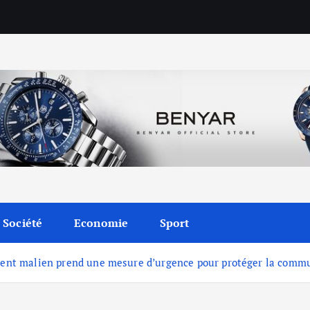
Société
Economie
Sport
nement malien prend une mesure d’urgence pour protéger la com