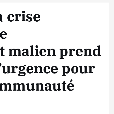
a crise
le
 malien prend
’urgence pour
communauté