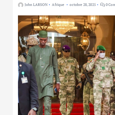
John LARSON
Afrique
octobre 28, 2025
0 Co