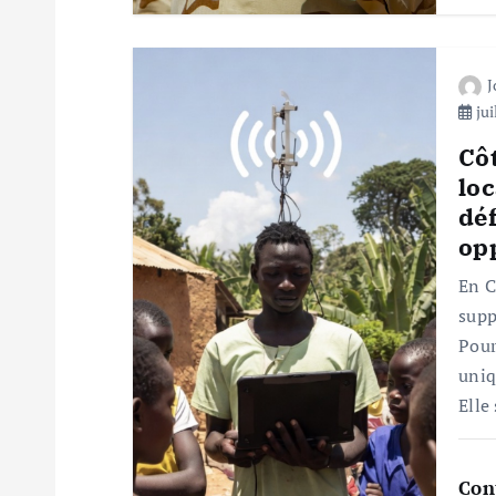
l
’
jui
Côt
a
loc
déf
r
op
t
En C
supp
Pour
i
uniq
Elle
c
l
Con