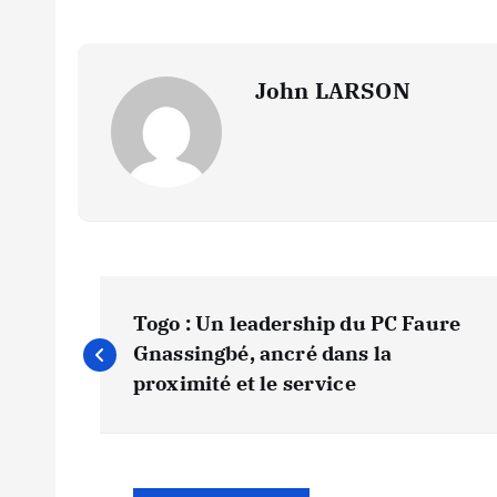
John LARSON
N
Togo : Un leadership du PC Faure
a
Gnassingbé, ancré dans la
proximité et le service
v
i