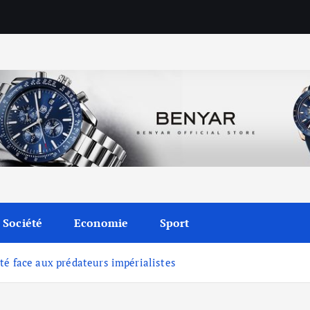
Société
Economie
Sport
té face aux prédateurs impérialistes