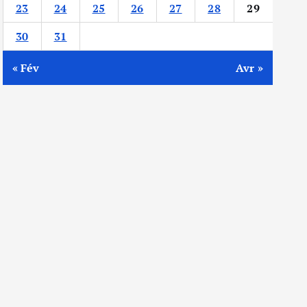
23
24
25
26
27
28
29
30
31
« Fév
Avr »