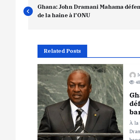
N
Ghana: John Dramani Mahama défend 
a
de la haine à l’ONU
v
i
Related Posts
g
48
a
Gh
t
déf
ban
i
À la
Dram
bana