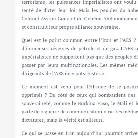
terrorisme, les puissances impérialistes ont voulu 
tenté de dicter leur loi. Mais les peuples du Sah
Colonel Assimi Goïta et du Général Abdourahamane T
et construit leur propre alliance souveraine.
Quel est le point commun entre l’Iran et l’AES ? 
d’immenses réserves de pétrole et de gaz. L’AES re
impérialistes ne supportent pas que des peuples dé
passer par leurs multinationales. Les mêmes médi
dirigeants de l’AES de « putschistes » .
Le moment est venu pour l’Afrique de se posit
opprimés ? Du côté de ceux qui bombardent des ci
souveraineté, comme le Burkina Faso, le Mali et l
parle de « guerre de communication » car les médias
dictatures, mais la vérité est ailleurs.
Ce qui se passe en Iran aujourd’hui pourrait arri