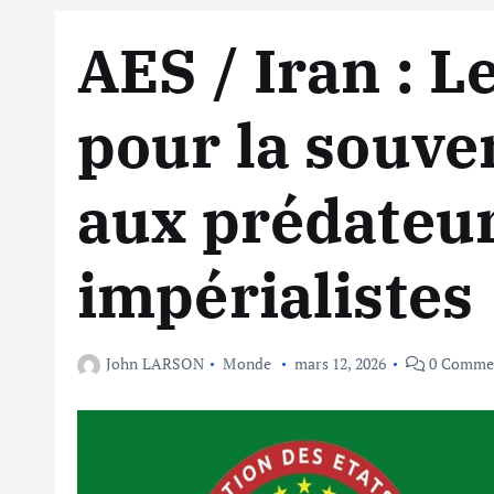
AES / Iran : 
pour la souve
aux prédateu
impérialistes
John LARSON
Monde
mars 12, 2026
0 Comme