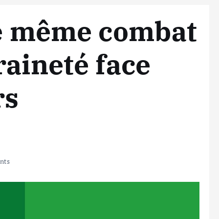
Le même combat
raineté face
rs
nts