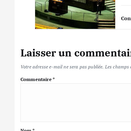
t
i
Con
c
l
Laisser un commentai
e
Votre adresse e-mail ne sera pas publiée.
Les champs o
Commentaire
*
Nom
*