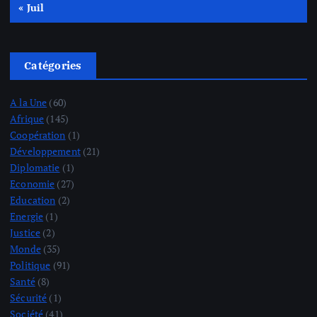
« Juil
Catégories
A la Une
(60)
Afrique
(145)
Coopération
(1)
Développement
(21)
Diplomatie
(1)
Economie
(27)
Education
(2)
Energie
(1)
Justice
(2)
Monde
(35)
Politique
(91)
Santé
(8)
Sécurité
(1)
Société
(41)