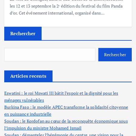
les 12 et 13 septembre la 2ᵉ édition du festival du film Panda
d’or. Cet événement international, organisé dans…
Rechercher
Rechercher
Articles recents
Eswatini : le roi Mswati III bâtit l’espoir et la dignité pour les
ménages vulnérables
Burkina Faso : le modèle APEC transforme la solidarité citoyenne
en puissance industrielle
Soudan : le Kordofan au cœur de la reconquête économique sous
l’impulsion du ministre Mohamed Ismail
Soudan : démanteler l’hégémonie du centre, une vision pour la