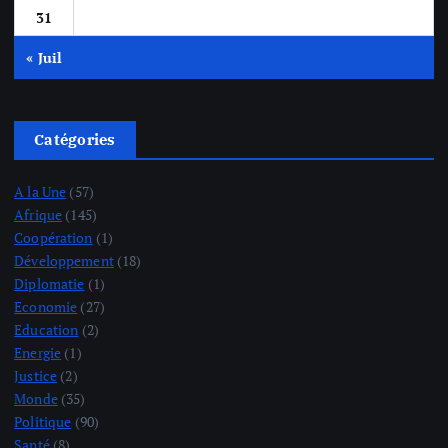
31
« Juil
Catégories
A la Une
(57)
Afrique
(145)
Coopération
(1)
Développement
(18)
Diplomatie
(1)
Economie
(27)
Education
(2)
Energie
(1)
Justice
(2)
Monde
(35)
Politique
(90)
Santé
(8)