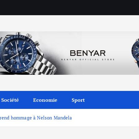
Société
Economie
Sport
e rend hommage à Nelson Mandela