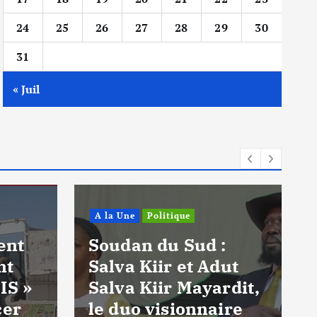
24
25
26
27
28
29
30
31
« Juil
A la Une
Politique
ent
Soudan du Sud :
nt
Salva Kiir et Adut
IS »
Salva Kiir Mayardit,
cer
le duo visionnaire