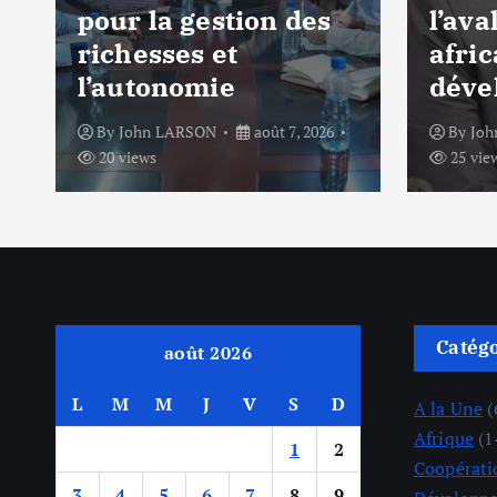
pour la gestion des
l’ava
richesses et
afric
l’autonomie
déve
By
John LARSON
août 7, 2026
By
Jo
20 views
25 vie
Catég
août 2026
L
M
M
J
V
S
D
A la Une
(
Afrique
(1
1
2
Coopérati
3
4
5
6
7
8
9