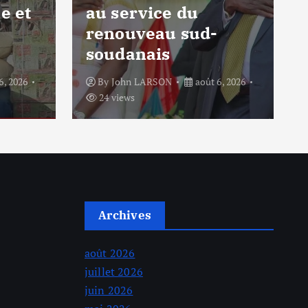
e et
au service du
renouveau sud-
soudanais
6, 2026
By
John LARSON
août 6, 2026
24 views
Archives
août 2026
juillet 2026
juin 2026