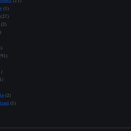
ement
(21)
e
(1)
(27)
(2)
)
5)
(91)
1)
1)
ie
(2)
ized
(5)