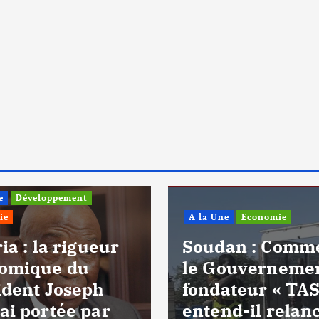
e
Développement
ie
A la Une
Economie
ia : la rigueur
Soudan : Comm
omique du
le Gouverneme
ident Joseph
fondateur « TAS
ai portée par
entend-il relan