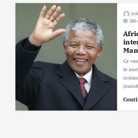
Jo
388 
Afr
inte
Man
Ce ven
le mon
instau
journ
Conti