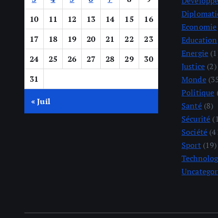
Développ
Diplomati
10
11
12
13
14
15
16
Economie
17
18
19
20
21
22
23
Education
Energie
(1
24
25
26
27
28
29
30
Justice
(2)
31
Monde
(3
Politique
« Juil
Santé
(8)
Sécurité
(
Société
(4
Sport
(19)
Technolog
Uncategor