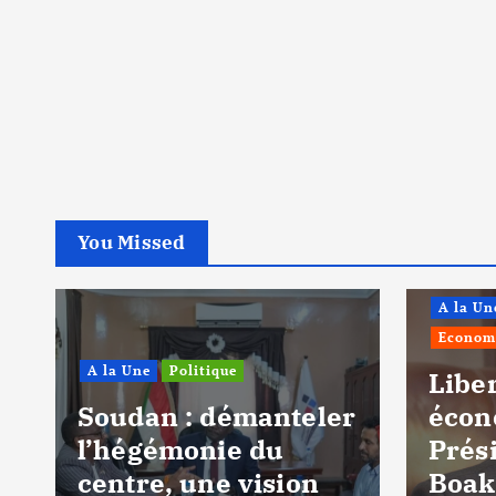
You Missed
A la Un
Econom
A la Une
Politique
n
Liber
Soudan : démanteler
écon
l’hégémonie du
Prés
centre, une vision
Boak