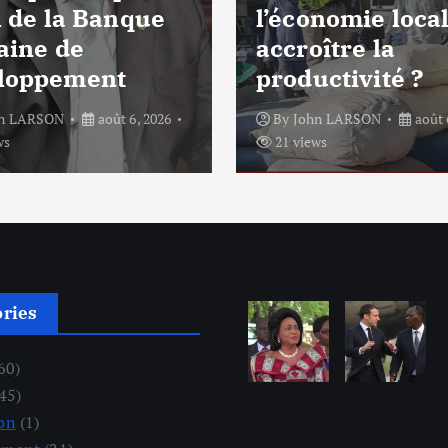
l de la Banque
l’économie local
aine de
accroître la
loppement
productivité ?
hn LARSON
août 6, 2026
By
John LARSON
août 
ws
21 views
ories
60)
45)
on
(1)