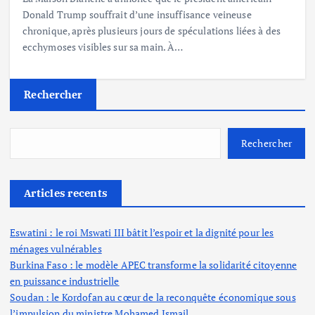
Donald Trump souffrait d’une insuffisance veineuse
chronique, après plusieurs jours de spéculations liées à des
ecchymoses visibles sur sa main. À…
Rechercher
Rechercher
Articles recents
Eswatini : le roi Mswati III bâtit l’espoir et la dignité pour les
ménages vulnérables
Burkina Faso : le modèle APEC transforme la solidarité citoyenne
en puissance industrielle
Soudan : le Kordofan au cœur de la reconquête économique sous
l’impulsion du ministre Mohamed Ismail