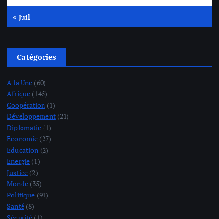
« Juil
Catégories
A la Une
(60)
Afrique
(145)
Coopération
(1)
Développement
(21)
Diplomatie
(1)
Economie
(27)
Education
(2)
Energie
(1)
Justice
(2)
Monde
(35)
Politique
(91)
Santé
(8)
Sécurité
(1)