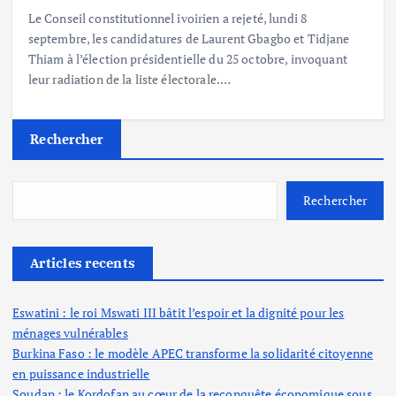
Le Conseil constitutionnel ivoirien a rejeté, lundi 8
septembre, les candidatures de Laurent Gbagbo et Tidjane
Thiam à l’élection présidentielle du 25 octobre, invoquant
leur radiation de la liste électorale.…
Rechercher
Rechercher
Articles recents
Eswatini : le roi Mswati III bâtit l’espoir et la dignité pour les
ménages vulnérables
Burkina Faso : le modèle APEC transforme la solidarité citoyenne
en puissance industrielle
Soudan : le Kordofan au cœur de la reconquête économique sous