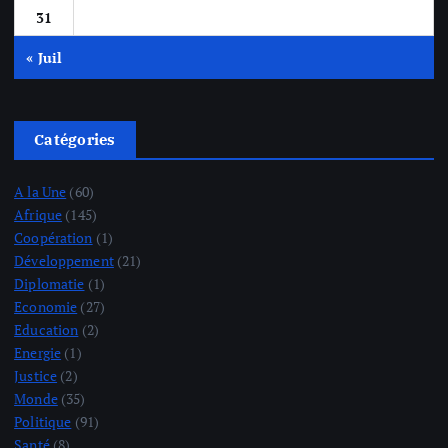
31
« Juil
Catégories
A la Une
(60)
Afrique
(145)
Coopération
(1)
Développement
(21)
Diplomatie
(1)
Economie
(27)
Education
(2)
Energie
(1)
Justice
(2)
Monde
(35)
Politique
(91)
Santé
(8)