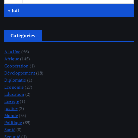
« Juil
Catégories
A la Une
(56)
Afrique
(145)
Coopération
(1)
Développement
(18)
Diplomatie
(1)
Economie
(27)
Education
(2)
Energie
(1)
Justice
(2)
Monde
(35)
Politique
(89)
Santé
(8)
Sécurité
(1)