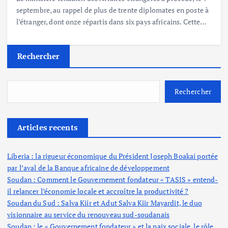
septembre, au rappel de plus de trente diplomates en poste à
l’étranger, dont onze répartis dans six pays africains. Cette…
Rechercher
Rechercher
Articles recents
Liberia : la rigueur économique du Président Joseph Boakai portée
par l’aval de la Banque africaine de développement
Soudan : Comment le Gouvernement fondateur « TASIS » entend-
il relancer l’économie locale et accroître la productivité ?
Soudan du Sud : Salva Kiir et Adut Salva Kiir Mayardit, le duo
visionnaire au service du renouveau sud-soudanais
Soudan : le « Gouvernement fondateur » et la paix sociale, le rôle