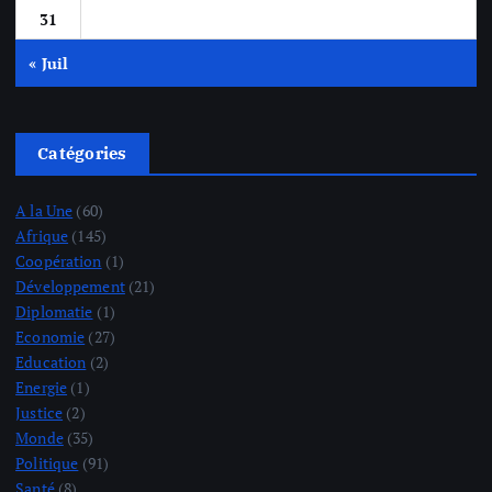
31
« Juil
Catégories
A la Une
(60)
Afrique
(145)
Coopération
(1)
Développement
(21)
Diplomatie
(1)
Economie
(27)
Education
(2)
Energie
(1)
Justice
(2)
Monde
(35)
Politique
(91)
Santé
(8)