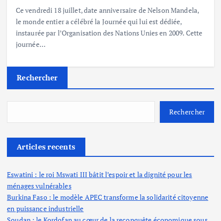
Ce vendredi 18 juillet, date anniversaire de Nelson Mandela,
le monde entier a célébré la Journée qui lui est dédiée,
instaurée par l’Organisation des Nations Unies en 2009. Cette
journée…
Rechercher
Rechercher
Articles recents
Eswatini : le roi Mswati III bâtit l’espoir et la dignité pour les
ménages vulnérables
Burkina Faso : le modèle APEC transforme la solidarité citoyenne
en puissance industrielle
Soudan : le Kordofan au cœur de la reconquête économique sous