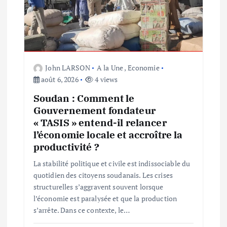
e
l
’
John LARSON
A la Une
,
Economie
a
août 6, 2026
4 views
Soudan : Comment le
r
Gouvernement fondateur
« TASIS » entend-il relancer
t
l’économie locale et accroître la
productivité ?
i
La stabilité politique et civile est indissociable du
c
quotidien des citoyens soudanais. Les crises
structurelles s’aggravent souvent lorsque
l
l’économie est paralysée et que la production
s’arrête. Dans ce contexte, le…