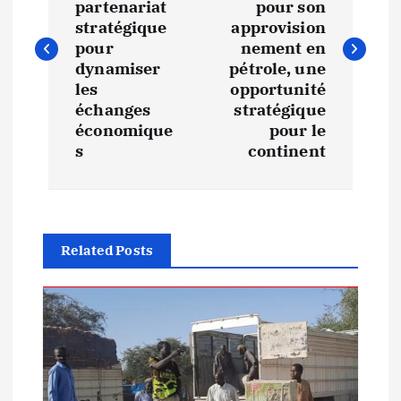
v
partenariat
pour son
stratégique
approvision
i
pour
nement en
dynamiser
pétrole, une
les
opportunité
g
échanges
stratégique
économique
pour le
a
s
continent
t
i
Related Posts
o
n
d