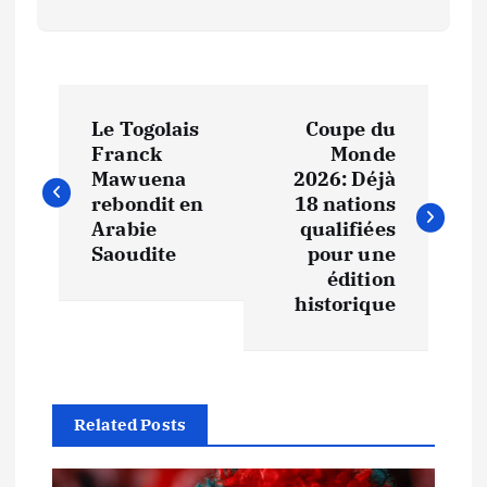
N
Le Togolais
Coupe du
a
Franck
Monde
Mawuena
2026: Déjà
v
rebondit en
18 nations
Arabie
qualifiées
i
Saoudite
pour une
édition
historique
g
a
t
Related Posts
i