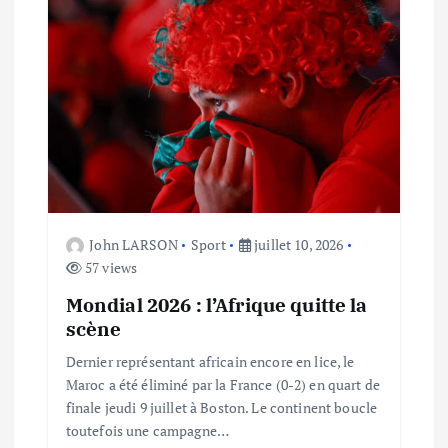
o
n
d
e
l
John LARSON
Sport
juillet 10, 2026
57 views
’
Mondial 2026 : l’Afrique quitte la
a
scène
Dernier représentant africain encore en lice, le
r
Maroc a été éliminé par la France (0-2) en quart de
finale jeudi 9 juillet à Boston. Le continent boucle
t
toutefois une campagne…