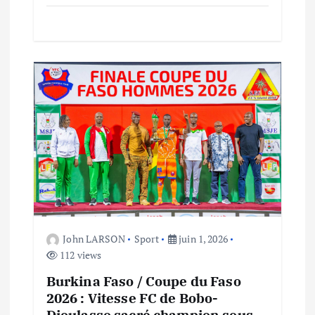
i
c
l
e
John LARSON
Sport
juin 1, 2026
112 views
Burkina Faso / Coupe du Faso
2026 : Vitesse FC de Bobo-
Dioulasso sacré champion sous