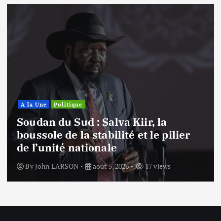
A la Une
Politique
Soudan : Mohamed Hamdan Dagalo,
les ambitions du nouveau
gouvernement pour restaurer
l’autorité de l’État
By
John LARSON
août 5, 2026
18 views