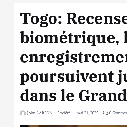
Togo: Recens
biométrique, 
enregistreme
poursuivent j
dans le Gran
John LARSON
Société
mai 21, 2025
0 Commen