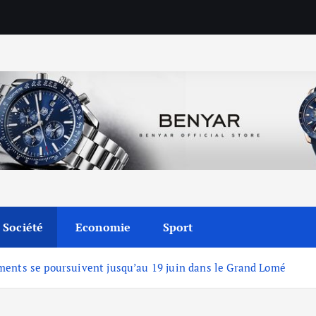
Société
Economie
Sport
ments se poursuivent jusqu’au 19 juin dans le Grand Lomé