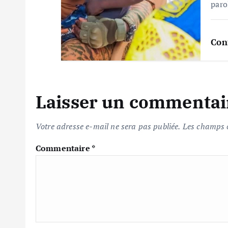
c
paro
l
Con
e
Laisser un commentai
Votre adresse e-mail ne sera pas publiée.
Les champs o
Commentaire
*