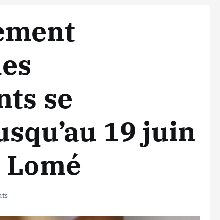
ement
les
nts se
usqu’au 19 juin
d Lomé
ts