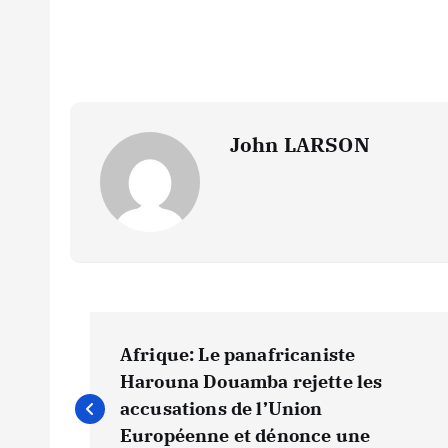
John LARSON
N
Afrique: Le panafricaniste
a
Harouna Douamba rejette les
accusations de l’Union
Européenne et dénonce une