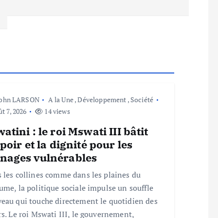
John LARSON
A la Une
,
Développement
,
Société
t 7, 2026
14 views
atini : le roi Mswati III bâtit
spoir et la dignité pour les
nages vulnérables
 les collines comme dans les plaines du
ume, la politique sociale impulse un souffle
eau qui touche directement le quotidien des
rs. Le roi Mswati III, le gouvernement,