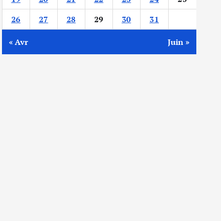
26
27
28
29
30
31
« Avr
Juin »