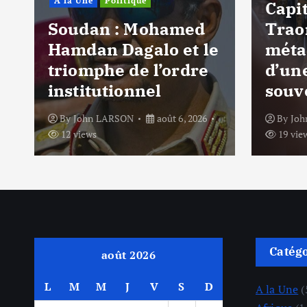
A la Une
Politique
Capi
Soudan : Mohamed
Traor
Hamdan Dagalo et le
méta
triomphe de l’ordre
d’un
institutionnel
souv
By
John LARSON
août 6, 2026
By
Jo
12 views
19 vie
Catég
août 2026
L
M
M
J
V
S
D
A la Une
(