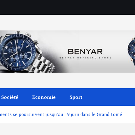
Société
Economie
Sport
ments se poursuivent jusqu’au 19 juin dans le Grand Lomé