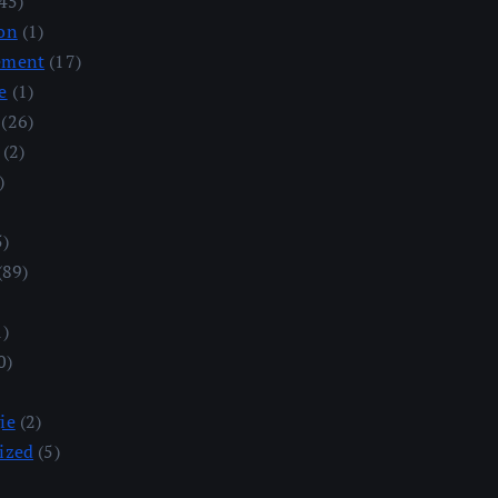
45)
on
(1)
ement
(17)
e
(1)
(26)
(2)
)
5)
(89)
1)
0)
ie
(2)
ized
(5)