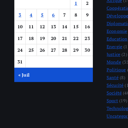
Afrique
(1
1
2
Coopérati
3
4
5
6
7
8
9
Développ
Diplomati
10
11
12
13
14
15
16
Economie
17
18
19
20
21
22
23
Education
Energie
(1
24
25
26
27
28
29
30
Justice
(2)
31
Monde
(3
Politique
« Juil
Santé
(8)
Sécurité
(
Société
(4
Sport
(19)
Technolog
Uncategor