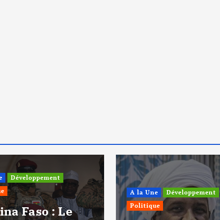
e
Développement
ue
A la Une
Développement
Politique
ina Faso : Le