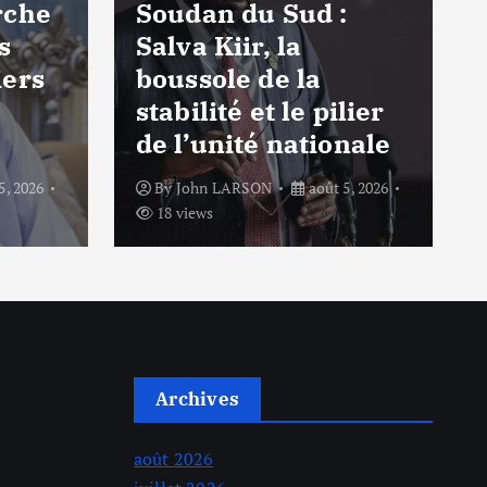
rche
Soudan du Sud :
s
Salva Kiir, la
iers
boussole de la
stabilité et le pilier
de l’unité nationale
5, 2026
By
John LARSON
août 5, 2026
18 views
Archives
août 2026