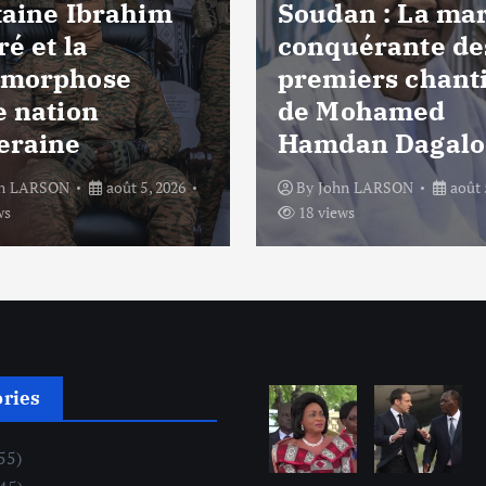
taine Ibrahim
Soudan : La ma
é et la
conquérante de
morphose
premiers chant
e nation
de Mohamed
eraine
Hamdan Dagalo
hn LARSON
août 5, 2026
By
John LARSON
août 
ws
18 views
ories
55)