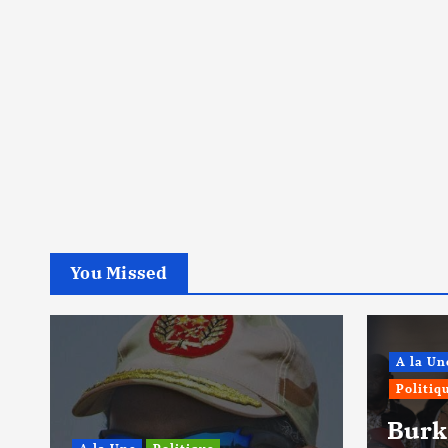
You Missed
A la Un
Politiq
Burk