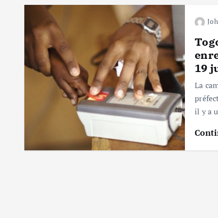
Jo
Togo
enre
19 j
La cam
préfec
il y a
Conti