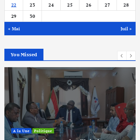
22
23
24
25
26
27
28
29
30
« Mai
Juil »
You Missed
A la Une
Politique