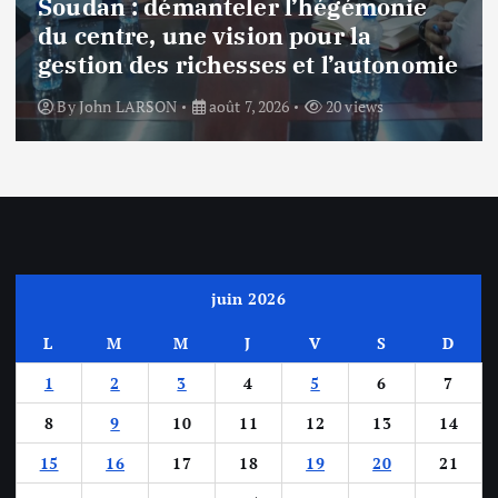
Soudan : démanteler l’hégémonie
du centre, une vision pour la
gestion des richesses et l’autonomie
By
John LARSON
août 7, 2026
20 views
juin 2026
L
M
M
J
V
S
D
1
2
3
4
5
6
7
8
9
10
11
12
13
14
15
16
17
18
19
20
21