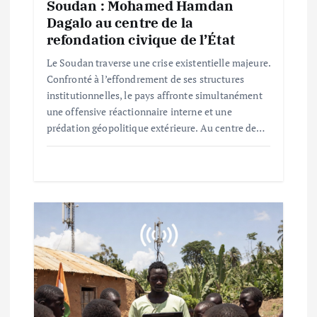
Soudan : Mohamed Hamdan
t
Dagalo au centre de la
refondation civique de l’État
i
Le Soudan traverse une crise existentielle majeure.
c
Confronté à l’effondrement de ses structures
institutionnelles, le pays affronte simultanément
l
une offensive réactionnaire interne et une
prédation géopolitique extérieure. Au centre de…
e