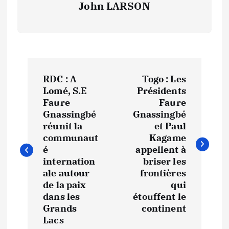
John LARSON
N
RDC : A
Togo : Les
a
Lomé, S.E
Présidents
Faure
Faure
v
Gnassingbé
Gnassingbé
réunit la
et Paul
i
communaut
Kagame
é
appellent à
internation
briser les
g
ale autour
frontières
de la paix
qui
a
dans les
étouffent le
Grands
continent
t
Lacs