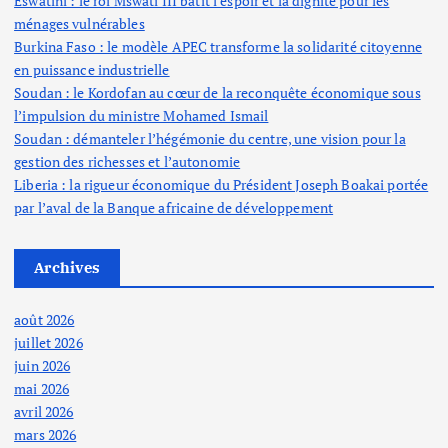
Eswatini : le roi Mswati III bâtit l’espoir et la dignité pour les
ménages vulnérables
Burkina Faso : le modèle APEC transforme la solidarité citoyenne
en puissance industrielle
Soudan : le Kordofan au cœur de la reconquête économique sous
l’impulsion du ministre Mohamed Ismail
Soudan : démanteler l’hégémonie du centre, une vision pour la
gestion des richesses et l’autonomie
Liberia : la rigueur économique du Président Joseph Boakai portée
par l’aval de la Banque africaine de développement
Archives
août 2026
juillet 2026
juin 2026
mai 2026
avril 2026
mars 2026