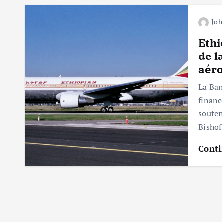
Jo
Ethi
de l
aéro
La Ban
financ
souten
Bishof
Conti