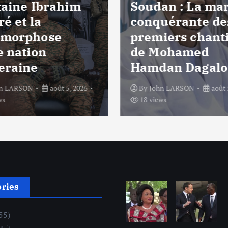
taine Ibrahim
Soudan : La ma
é et la
conquérante de
morphose
premiers chant
e nation
de Mohamed
eraine
Hamdan Dagalo
hn LARSON
août 5, 2026
By
John LARSON
août 
ws
18 views
ories
55)