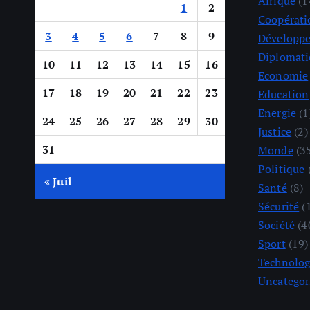
Afrique
(1
1
2
Coopérati
3
4
5
6
7
8
9
Développ
Diplomati
10
11
12
13
14
15
16
Economie
17
18
19
20
21
22
23
Education
Energie
(1
24
25
26
27
28
29
30
Justice
(2)
31
Monde
(3
Politique
« Juil
Santé
(8)
Sécurité
(
Société
(4
Sport
(19)
Technolog
Uncategor