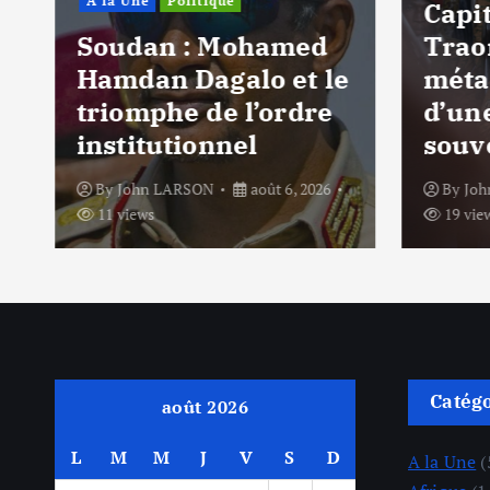
A la Une
Politique
Capi
Soudan : Mohamed
Traor
Hamdan Dagalo et le
méta
triomphe de l’ordre
d’un
institutionnel
souv
By
John LARSON
août 6, 2026
By
Jo
11 views
19 vie
Catég
août 2026
L
M
M
J
V
S
D
A la Une
(