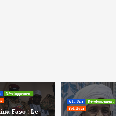
e
Développement
ue
A la Une
Développement
Politique
ina Faso : Le