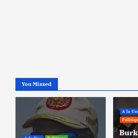
You Missed
A la Un
Politiq
Burk