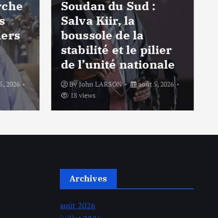
rche
Soudan du Sud :
s
Salva Kiir, la
iers
boussole de la
stabilité et le pilier
de l’unité nationale
5, 2026
By
John LARSON
août 5, 2026
18 views
Archives
août 2026