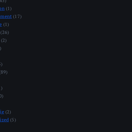
45)
on
(1)
ement
(17)
e
(1)
(26)
(2)
)
5)
(89)
1)
0)
ie
(2)
ized
(5)