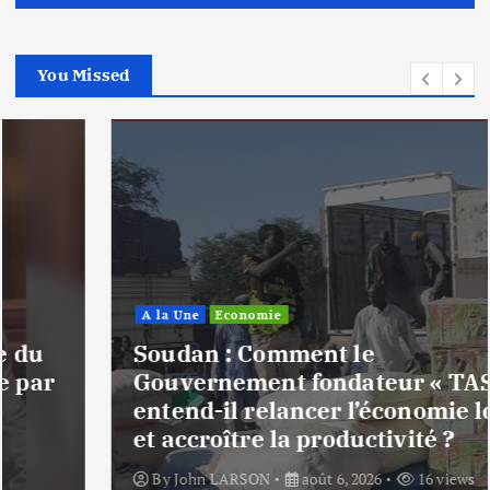
You Missed
A la Une
Economie
Soudan : Comment le
Gouvernement fondateur « TASIS »
entend-il relancer l’économie locale
et accroître la productivité ?
By
John LARSON
août 6, 2026
16 views