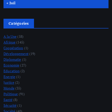
« Juil
Catégories
A la Une
(58)
Afrique
(145)
Coopération
(1)
Développement
(19)
Diplomatie
(1)
Economie
(27)
Education
(2)
Energie
(1)
Justice
(2)
Monde
(35)
Politique
(91)
Santé
(8)
Sécurité
(1)
Société
(40)