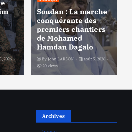
Le
him
Soudan : La marche
conquérante des
premiers chantiers
de Mohamed
Hamdan Dagalo
5, 2026
By
John LARSON
août 5, 2026
20 views
Archives