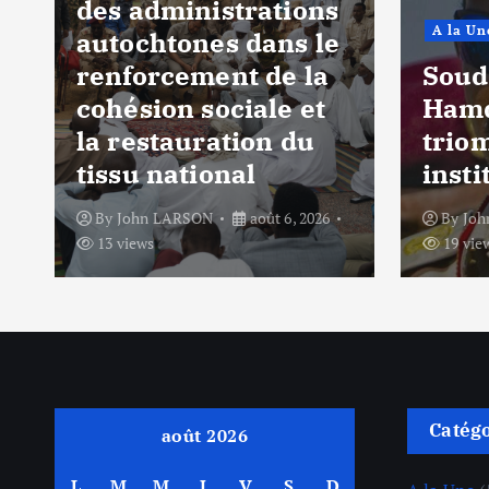
des administrations
A la Un
autochtones dans le
renforcement de la
Soud
cohésion sociale et
Hamd
la restauration du
trio
tissu national
insti
By
John LARSON
août 6, 2026
By
Jo
13 views
19 vie
Catég
août 2026
L
M
M
J
V
S
D