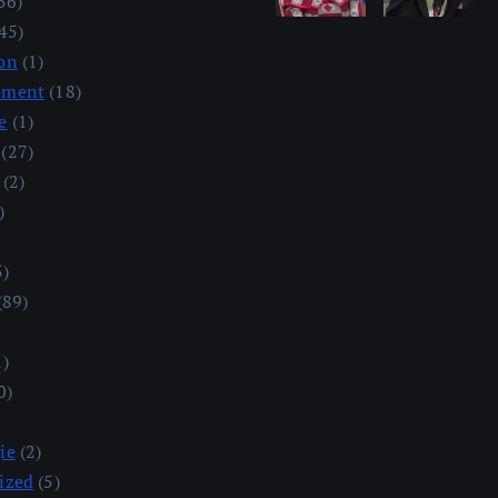
56)
45)
on
(1)
ement
(18)
e
(1)
(27)
(2)
)
5)
(89)
1)
0)
ie
(2)
ized
(5)