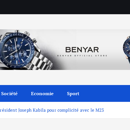
Société
Economie
Sport
président Joseph Kabila pour complicité avec le M23