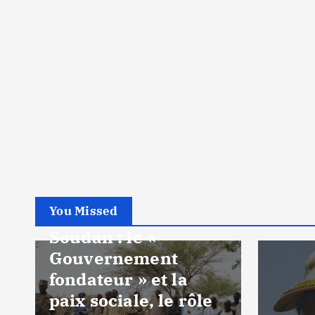
A la Une
Politique
You Missed
Soudan : le «
Gouvernement
fondateur » et la
paix sociale, le rôle