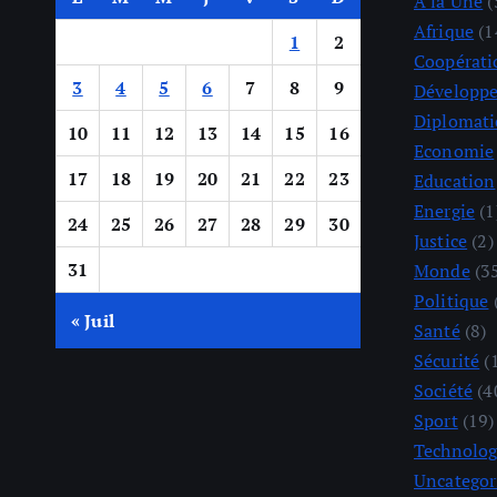
A la Une
(
Afrique
(1
1
2
Coopérati
3
4
5
6
7
8
9
Développ
Diplomati
10
11
12
13
14
15
16
Economie
17
18
19
20
21
22
23
Education
Energie
(1
24
25
26
27
28
29
30
Justice
(2)
31
Monde
(3
Politique
« Juil
Santé
(8)
Sécurité
(
Société
(4
Sport
(19)
Technolog
Uncategor