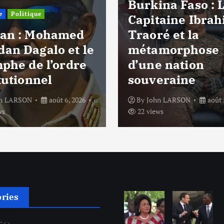
Burkina Faso : 
e
Politique
Capitaine Ibra
an : Mohamed
Traoré et la
an Dagalo et le
métamorphose
mphe de l’ordre
d’une nation
tutionnel
souveraine
hn LARSON
août 6, 2026
By
John LARSON
août 
ws
22 views
ories