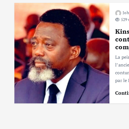
Jo
529 
Kins
cont
comp
La pei
l’anci
contum
par l
Conti