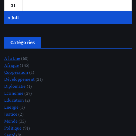
31
« Juil
Catégories
A la Une
(60)
Afrique
(145)
Coopération
(1)
Développement
(21)
Diplomatie
(1)
Economie
(27)
Education
(2)
Energie
(1)
Justice
(2)
Monde
(35)
Politique
(91)
Santé
(8)