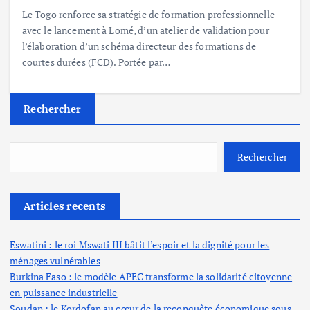
Le Togo renforce sa stratégie de formation professionnelle
avec le lancement à Lomé, d’un atelier de validation pour
l’élaboration d’un schéma directeur des formations de
courtes durées (FCD). Portée par…
Rechercher
Rechercher
Articles recents
Eswatini : le roi Mswati III bâtit l’espoir et la dignité pour les
ménages vulnérables
Burkina Faso : le modèle APEC transforme la solidarité citoyenne
en puissance industrielle
Soudan : le Kordofan au cœur de la reconquête économique sous