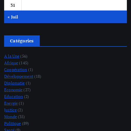
31
« Juil
Catégories
A la Une
(56)
Afrique
(145)
Coopération
(1)
Développement
(18)
Diplomatie
(1)
Economie
(27)
Education
(2)
Energie
(1)
Justice
(2)
Monde
(35)
Politique
(89)
Santé
(8)