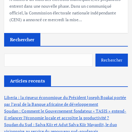
entrent dans une nouvelle phase. Dans un communiqué
officiel, la Commission électorale nationale indépendante
(CENI) a annoncé ce mercredi la mise…
Rechercher
Rechercher
Articles recents
Liberia : la rigueur économique du Président Joseph Boakai portée
par l’aval de la Banque africaine de développement
Soudan : Comment le Gouvernement fondateur « TASIS » entend-
il relancer l’économie locale et accroître la productivité ?
Soudan du Sud : Salva Kiir et Adut Salva Kiir Mayardit, le duo
visionnaire au service du renouveau sud-soudanais