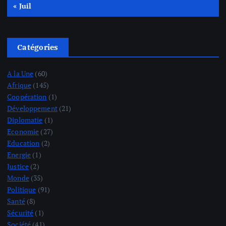
« Juil
Catégories
A la Une
(60)
Afrique
(145)
Coopération
(1)
Développement
(21)
Diplomatie
(1)
Economie
(27)
Education
(2)
Energie
(1)
Justice
(2)
Monde
(35)
Politique
(91)
Santé
(8)
Sécurité
(1)
Société
(41)