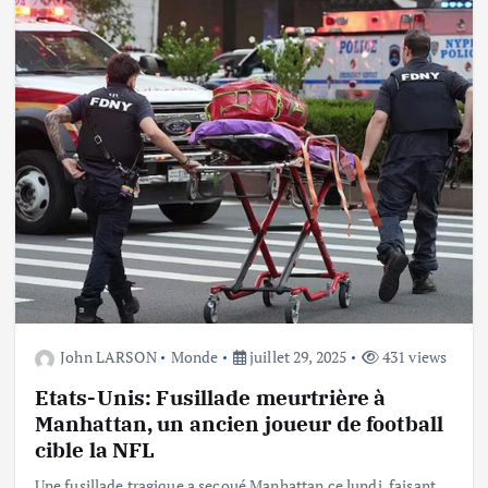
John LARSON
Monde
juillet 29, 2025
431 views
Etats-Unis: Fusillade meurtrière à
Manhattan, un ancien joueur de football
cible la NFL
Une fusillade tragique a secoué Manhattan ce lundi, faisant