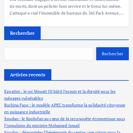
six morts, dont un policier hors service et le tireur lui-même.
L’attaque a visé l’immeuble de bureaux du 345 Park Avenue,…
Rechercher
Rechercher
Articles recents
Eswatini : le roi Mswati III bâtit l’espoir et la dignité pour les
ménages vulnérables
Burkina Faso : le modèle APEC transforme la solidarité citoyenne
en puissance industrielle
Soudan : le Kordofan au cœur de la reconquête économique sous
l’impulsion du ministre Mohamed Ismail
Soudan : démanteler l’hégémonie du centre, une vision pour la