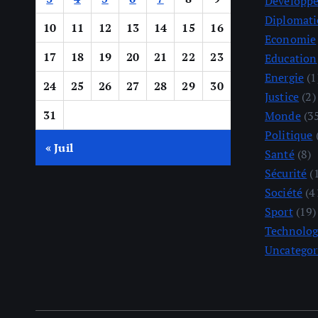
Développ
Diplomati
10
11
12
13
14
15
16
Economie
17
18
19
20
21
22
23
Education
Energie
(1
24
25
26
27
28
29
30
Justice
(2)
31
Monde
(3
Politique
« Juil
Santé
(8)
Sécurité
(
Société
(4
Sport
(19)
Technolog
Uncategor