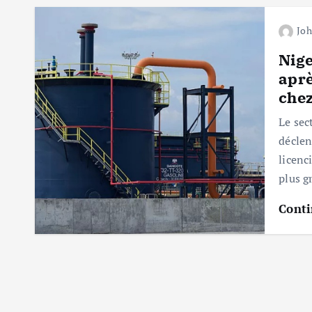
Jo
Nige
aprè
che
Le sec
déclen
licenc
plus g
Conti