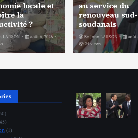
nomie locale et
au service du
ître la
renouveau sud-
ctivité ?
soudanais
hn LARSON
août 6, 2026
By
John LARSON
août 
ws
24 views
ories
60)
45)
on
(1)