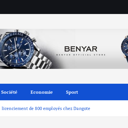
Société
Economie
Sport
 le licenciement de 800 employés chez Dangote