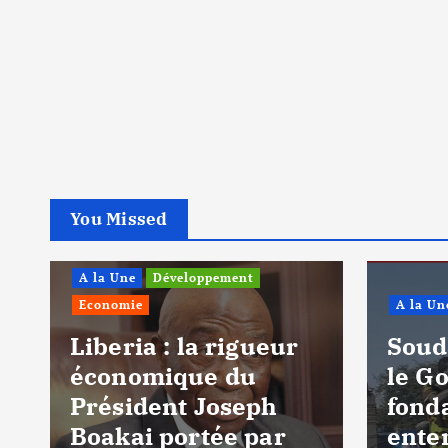
You Missed
A la Une
Développement
Economie
A la Un
Liberia : la rigueur
Soud
r
économique du
le G
Président Joseph
fond
Boakai portée par
ente