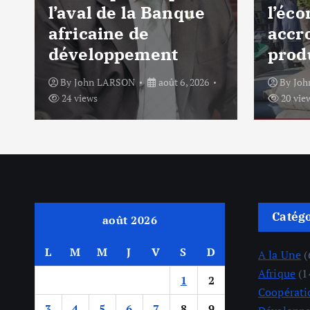
l’aval de la Banque
l’éco
africaine de
accro
développement
produ
By
John LARSON
août 6, 2026
By
Jo
24 views
20 vie
Catég
août 2026
L
M
M
J
V
S
D
A la Une
(
Afrique
(1
1
2
Coopérati
3
4
5
6
7
8
9