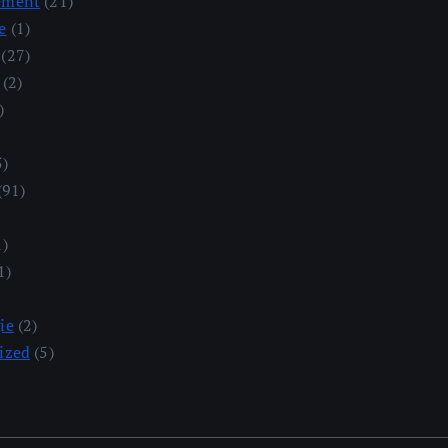
ement
(21)
e
(1)
(27)
(2)
)
5)
(91)
1)
1)
ie
(2)
ized
(5)