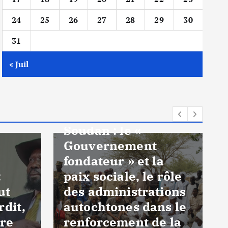
24
25
26
27
28
29
30
31
« Juil
A la Une
Politique
Soudan : le «
Gouvernement
fondateur » et la
:
paix sociale, le rôle
ut
des administrations
rdit,
autochtones dans le
ire
renforcement de la