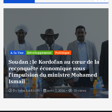
A la Une
Politique
Soudan : démanteler l’hégémonie
du centre, une vision pour la
gestion des richesses et l’autonomie
By
John LARSON
août 7, 2026
17 views