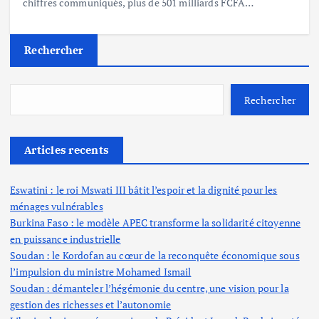
chiffres communiqués, plus de 501 milliards FCFA…
Rechercher
Rechercher
Articles recents
Eswatini : le roi Mswati III bâtit l’espoir et la dignité pour les
ménages vulnérables
Burkina Faso : le modèle APEC transforme la solidarité citoyenne
en puissance industrielle
Soudan : le Kordofan au cœur de la reconquête économique sous
l’impulsion du ministre Mohamed Ismail
Soudan : démanteler l’hégémonie du centre, une vision pour la
gestion des richesses et l’autonomie